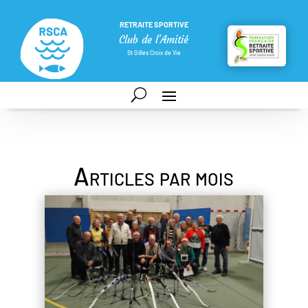
RETRAITE SPORTIVE
Club de l'Amitié
St Gilles Croix de Vie
Articles par mois