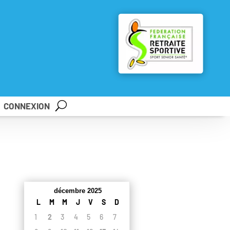
CONNEXION
décembre 2025
L
M
M
J
V
S
D
1
2
3
4
5
6
7