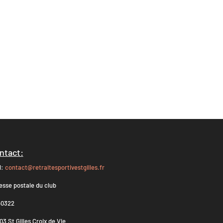
ntact:
l:
contact@retraitesportivestgilles.fr
esse postale du club
0322
3 St Gilles Croix de Vie