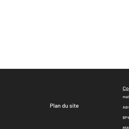
Co
mai
Plan du site
Adr
BP4
8580