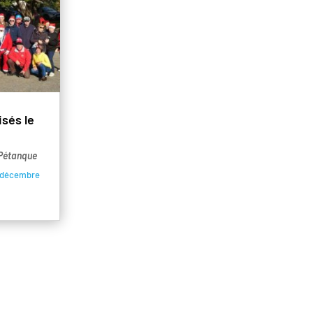
sés le
Pétanque
5 décembre