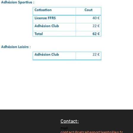
Contact:
mail:
contact@retraitesportivestgilles.fr