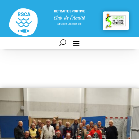
RETRAITE SPORTIVE
Club de l'Amitié
St Gilles Croix de Vie