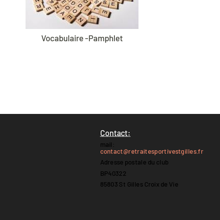
Vocabulaire -Pamphlet
Contact:
mail:
contact@retraitesportivestgilles.fr
Adresse postale du club
BP40322
85803 St Gilles Croix de Vie