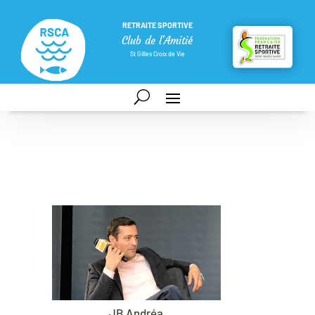
RETRAITE SPORTIVE
Club de l'Amitié
St Gilles Croix de Vie
JB Andréa