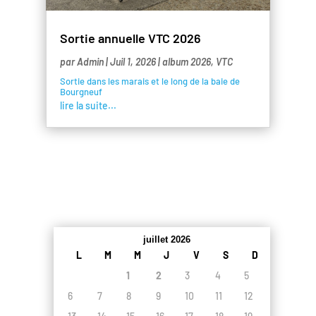
Sortie annuelle VTC 2026
par
Admin
|
Juil 1, 2026
|
album 2026
,
VTC
Sortie dans les marais et le long de la baie de
Bourgneuf
lire la suite...
juillet 2026
L
M
M
J
V
S
D
1
2
3
4
5
6
7
8
9
10
11
12