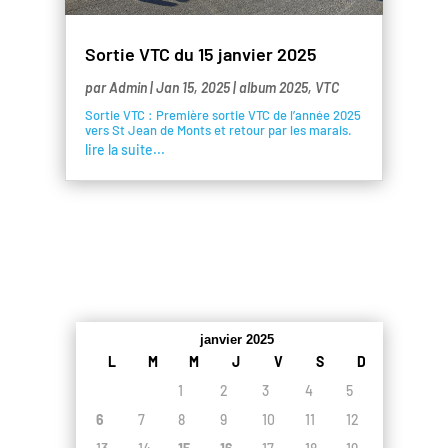
Sortie VTC du 15 janvier 2025
par
Admin
|
Jan 15, 2025
|
album 2025
,
VTC
Sortie VTC : Première sortie VTC de l’année 2025
vers St Jean de Monts et retour par les marais.
lire la suite...
janvier 2025
L
M
M
J
V
S
D
1
2
3
4
5
6
7
8
9
10
11
12