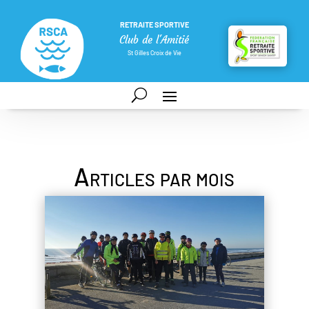
RETRAITE SPORTIVE
Club de l'Amitié
St Gilles Croix de Vie
Articles par mois