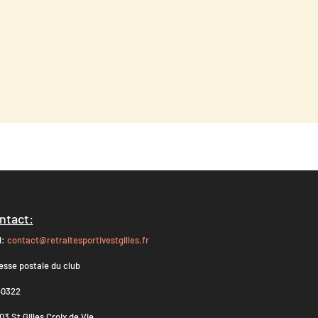
ntact:
l:
contact@retraitesportivestgilles.fr
esse postale du club
0322
3 St Gilles Croix de Vie