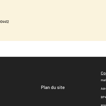
004412
Co
mai
Plan du site
Adr
BP4
8580