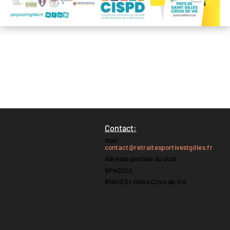
Contact:
mail:
contact@retraitesportivestgilles.fr
Adresse postale du club
BP40322
85803 St Gilles Croix de Vie