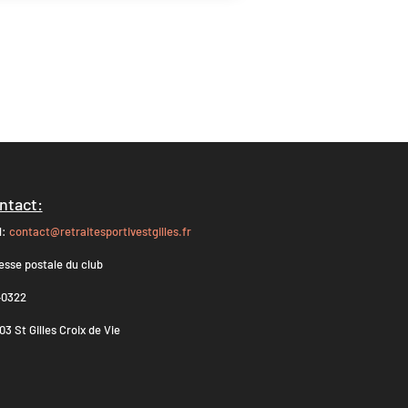
ntact:
l:
contact@retraitesportivestgilles.fr
esse postale du club
0322
3 St Gilles Croix de Vie