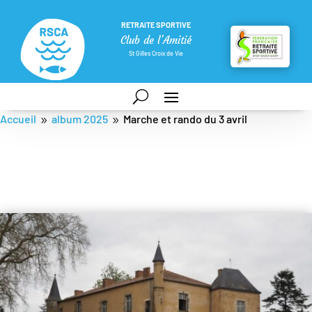
RETRAITE SPORTIVE
Club de l’Amitié
St Gilles Croix de Vie
Accueil
album 2025
Marche et rando du 3 avril
9
9