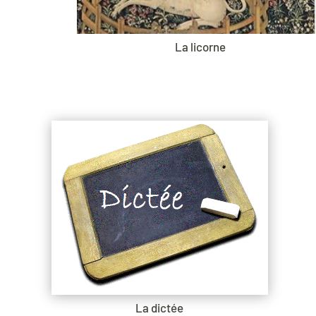
La licorne
La dictée