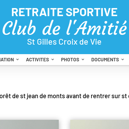
RETRAITE SPORTIVE
Club de l'Amitié
St Gilles Croix de Vie
IATION
ACTIVITES
PHOTOS
DOCUMENTS
rêt de st jean de monts avant de rentrer sur st gi